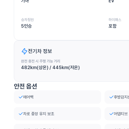
기아
EV
승차정원
하이패스
5인승
포함
전기차 정보
완전 충전 시 주행 가능 거리
482km(상온) / 445km(저온)
안전 옵션
에어백
후방감지
차로 중앙 유지 보조
어댑티브