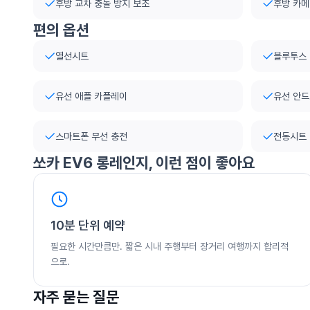
후방 교차 충돌 방지 보조
후방 카
편의 옵션
열선시트
블루투스
유선 애플 카플레이
유선 안드
스마트폰 무선 충전
전동시트
쏘카
EV6 롱레인지
, 이런 점이 좋아요
10분 단위 예약
필요한 시간만큼만. 짧은 시내 주행부터 장거리 여행까지 합리적
으로.
자주 묻는 질문