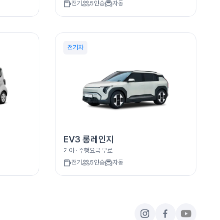
전기
5
인승
자동
전기차
EV3 롱레인지
기아
· 주행요금
무료
전기
5
인승
자동