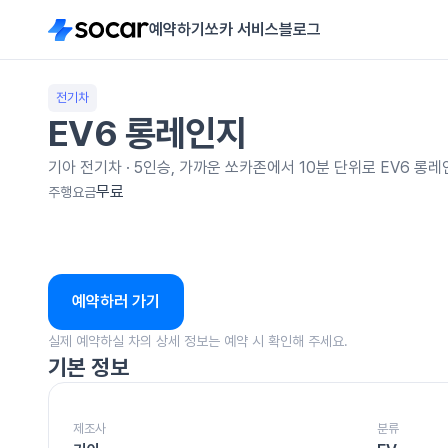
예약하기
쏘카 서비스
블로그
전기차
EV6 롱레인지
기아
전기차
·
5
인승, 가까운 쏘카존에서 10분 단위로
EV6 롱
무료
주행요금
예약하러 가기
실제 예약하실 차의 상세 정보는 예약 시 확인해 주세요.
기본 정보
제조사
분류