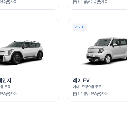
인승
자동
전기
5
인승
자동
전기차
롱레인지
레이 EV
요금
무료
기아
· 주행요금
무료
인승
자동
전기
4
인승
자동