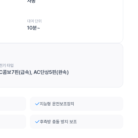
자동
대여 단위
10분~
전기 타입
C콤보7핀(급속), AC단상5핀(완속)
지능형 운전보조장치
후측방 충돌 방지 보조