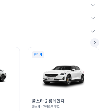
전기차
폴스타 2 롱레인지
폴스타
· 주행요금
무료