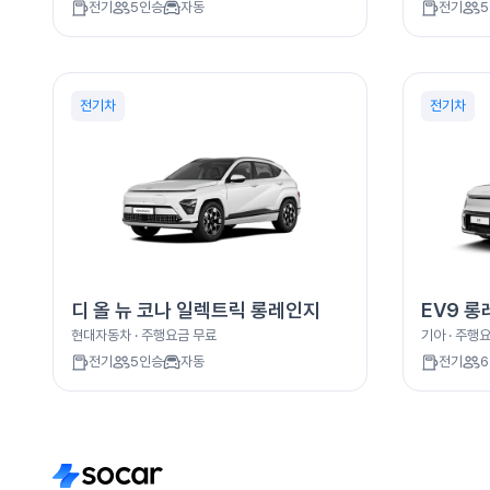
전기
5
인승
자동
전기
5
전기차
전기차
디 올 뉴 코나 일렉트릭 롱레인지
EV9 
현대자동차
· 주행요금
무료
기아
· 주행
전기
5
인승
자동
전기
6