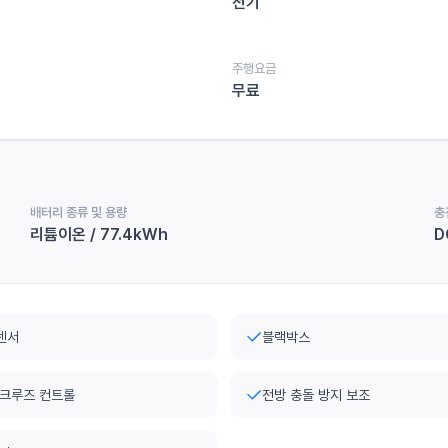
전기
주행요금
무료
배터리 종류 및 용량
충
리튬이온 / 77.4kWh
D
센서
블랙박스
 크루즈 컨트롤
전방 충돌 방지 보조