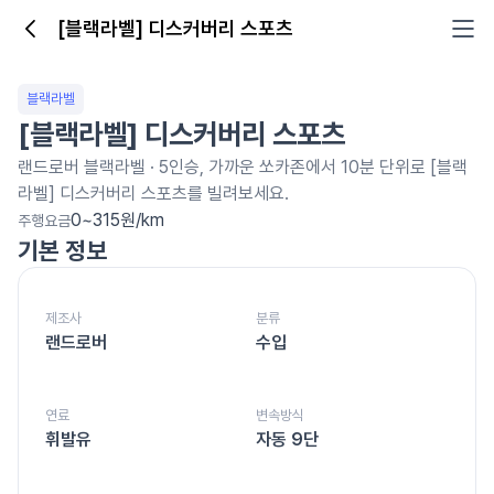
[블랙라벨] 디스커버리 스포츠
[블랙라벨] 디스커버리 스포츠
블랙라벨
[블랙라벨] 디스커버리 스포츠
랜드로버
블랙라벨
·
5
인승, 가까운 쏘카존에서 10분 단위로
[블랙
라벨] 디스커버리 스포츠를
빌려보세요.
0~315원/km
주행요금
기본 정보
제조사
분류
랜드로버
수입
연료
변속방식
휘발유
자동 9단