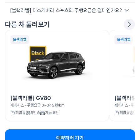
됩니다.
[블랙라벨] 디스커버리 스포츠의 주행요금은 얼마인가요?
10분 단위로 원하는 만큼만 이용할 수 있어, 짧은 시내 주행부터
긴 여행까지 일정에 맞춰 합리적으로 이동할 수 있습니다.
다른 차 둘러보기
[블랙라벨] 디스커버리 스포츠의 주행요금은 0~315원/km입니
다. 실제 결제 금액은 대여요금과 주행요금을 합산해 청구됩니다.
블랙라벨
블랙라벨
[블랙라벨] GV80
[블랙라벨]
제네시스
· 주행요금
0~345원/km
제네시스
· 주행
휘발유
5
인승
자동 8단
휘발유
5
예약하러 가기