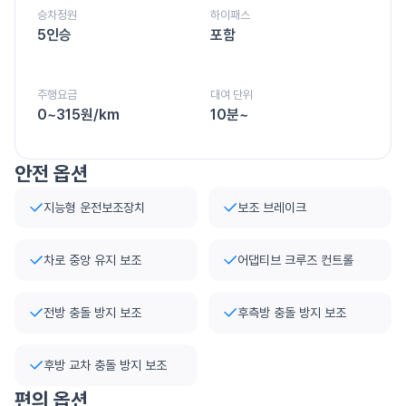
승차정원
하이패스
5인승
포함
주행요금
대여 단위
0~315원/km
10분~
안전 옵션
지능형 운전보조장치
보조 브레이크
차로 중앙 유지 보조
어댑티브 크루즈 컨트롤
전방 충돌 방지 보조
후측방 충돌 방지 보조
후방 교차 충돌 방지 보조
편의 옵션