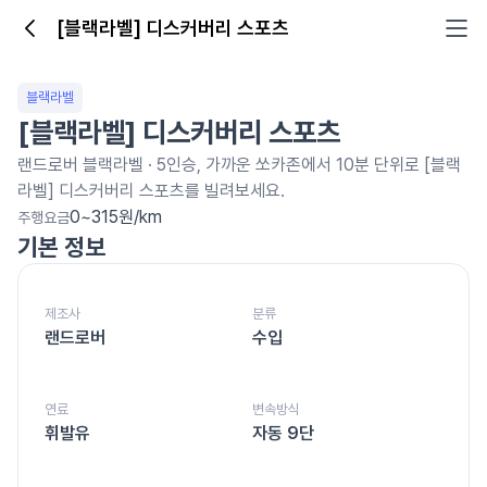
[블랙라벨] 디스커버리 스포츠
[블랙라벨] 디스커버리 스포츠
블랙라벨
[블랙라벨] 디스커버리 스포츠
랜드로버
블랙라벨
·
5
인승, 가까운 쏘카존에서 10분 단위로
[블랙
라벨] 디스커버리 스포츠를
빌려보세요.
0~315원/km
주행요금
기본 정보
제조사
분류
랜드로버
수입
연료
변속방식
휘발유
자동 9단