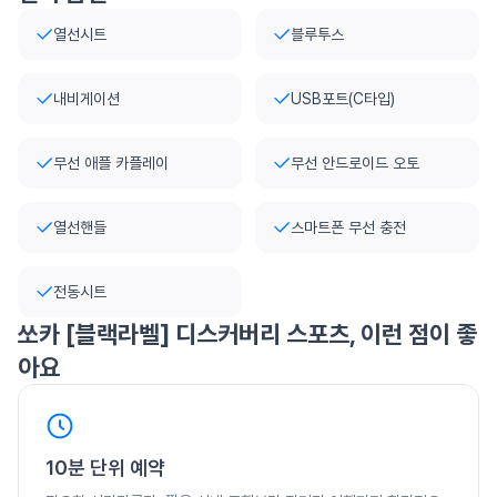
열선시트
블루투스
내비게이션
USB포트(C타입)
무선 애플 카플레이
무선 안드로이드 오토
열선핸들
스마트폰 무선 충전
전동시트
쏘카
[블랙라벨] 디스커버리 스포츠
, 이런 점이 좋
아요
10분 단위 예약