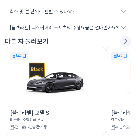
최소 몇 분 단위로 빌릴 수 있나요?
쏘카 앱 또는 웹에서 위치·일정을 선택한 뒤 원하는 차량을 고르면
됩니다.
[블랙라벨] 디스커버리 스포츠의 주행요금은 얼마인가요?
10분 단위로 원하는 만큼만 이용할 수 있어, 짧은 시내 주행부터
긴 여행까지 일정에 맞춰 합리적으로 이동할 수 있습니다.
다른 차 둘러보기
[블랙라벨] 디스커버리 스포츠의 주행요금은 0~315원/km입니
다. 실제 결제 금액은 대여요금과 주행요금을 합산해 청구됩니다.
블랙라벨
블랙라벨
[블랙라벨] 모델 S
[블랙라벨]
테슬라
· 주행요금
무료
랜드로버
· 주행
전기
5
인승
자동
휘발유
5