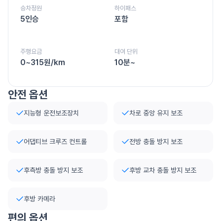
승차정원
하이패스
5인승
포함
주행요금
대여 단위
0~315원/km
10분~
안전 옵션
지능형 운전보조장치
차로 중앙 유지 보조
어댑티브 크루즈 컨트롤
전방 충돌 방지 보조
후측방 충돌 방지 보조
후방 교차 충돌 방지 보조
후방 카메라
편의 옵션