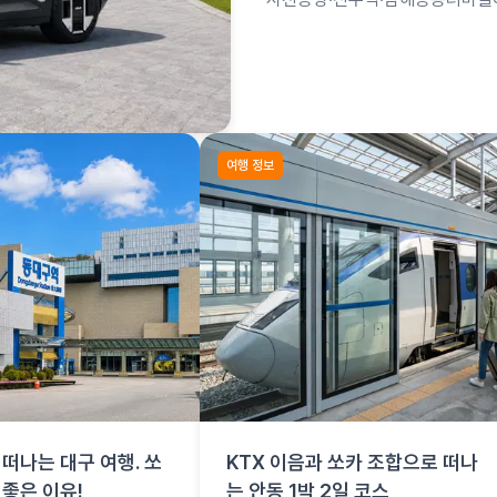
합은 사천공항 항공편 + 쏘카로 
여행 정보
떠나는 대구 여행. 쏘
KTX 이음과 쏘카 조합으로 떠나
 좋은 이유!
는 안동 1박 2일 코스