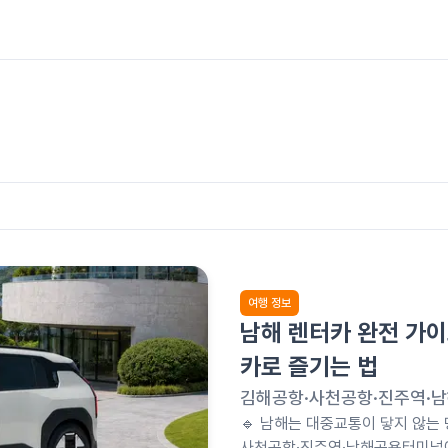
여행 정보
남해 렌터카 완전 가이
카로 즐기는 법
김해공항·사천공항·진주역·남
🔹 남해는 대중교통이 닿지 않는
사천공항·진주역·남해공용터미널에서