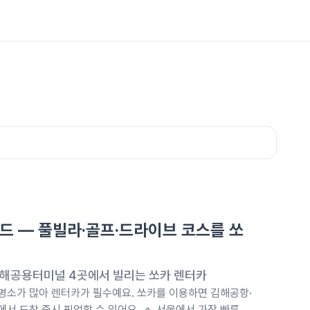
드 — 풀빌라·골프·드라이브 코스를 쏘
해공용터미널 4곳에서 빌리는 쏘카 렌터카
 명소가 많아 렌터카가 필수예요. 쏘카를 이용하면 김해공항·
 도착 즉시 픽업할 수 있어요. 🔹 서울에서 가장 빠른 조