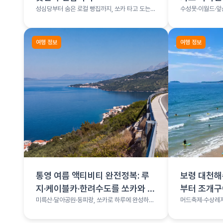
성심당부터 숨은 로컬 빵집까지, 쏘카 타고 도는
수성못·이월드·앞
빵지순례
여행 총정리
여행 정보
여행 정보
통영 여름 액티비티 완전정복: 루
보령 대천해
지·케이블카·한려수도를 쏘카와 함
부터 조개
께
미륵산·달아공원·동피랑, 쏘카로 하루에 완성하는
머드축제·수상레저
통영 코스
나는 서해 보령 