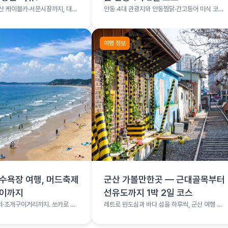
산 케이블카·서문시장까지, 대구
안동 4대 관광지와 안동찜닭·간고등어 미식 코스
를 1박 2일로 소화하는 여행 코스
여행 정보
수욕장 여행, 머드축제
군산 가볼만한곳 — 근대골목부터
구이까지
선유도까지 1박 2일 코스
·조개구이거리까지. 쏘카로 떠
레트로 원도심과 바다 섬을 하루씩, 군산 여행 총
여행
정리