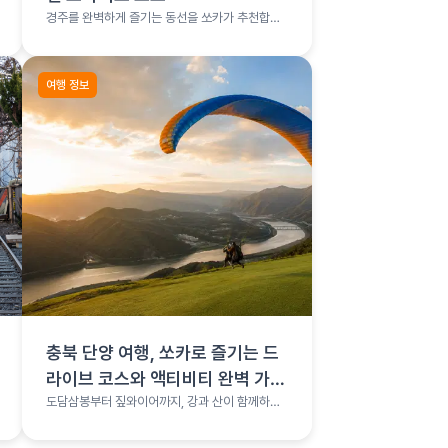
경주를 완벽하게 즐기는 동선을 쏘카가 추천합니
다.
여행 정보
충북 단양 여행, 쏘카로 즐기는 드
라이브 코스와 액티비티 완벽 가이
드
도담삼봉부터 짚와이어까지, 강과 산이 함께하는
단양 완전정복