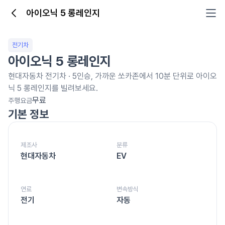
아이오닉 5 롱레인지
아이오닉 5 롱레인지
전기차
아이오닉 5 롱레인지
현대자동차
전기차
·
5
인승, 가까운 쏘카존에서 10분 단위로
아이오
닉 5 롱레인지를
빌려보세요.
무료
주행요금
기본 정보
제조사
분류
현대자동차
EV
연료
변속방식
전기
자동