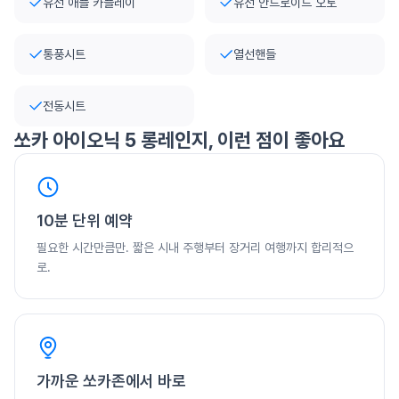
유선 애플 카플레이
유선 안드로이드 오토
통풍시트
열선핸들
전동시트
쏘카
아이오닉 5 롱레인지
, 이런 점이 좋아요
10분 단위 예약
필요한 시간만큼만. 짧은 시내 주행부터 장거리 여행까지 합리적으
로.
가까운 쏘카존에서 바로