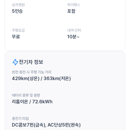
승차정원
하이패스
5인승
포함
주행요금
대여 단위
무료
10분~
전기차 정보
완전 충전 시 주행 가능 거리
429km(상온) / 363km(저온)
배터리 종류 및 용량
리튬이온 / 72.6kWh
충전기 타입
DC콤보7핀(급속), AC단상5핀(완속)