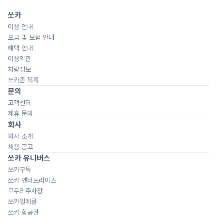
쏘카
이용 안내
요금 및 보험 안내
혜택 안내
이용약관
차량정보
쏘카존 목록
문의
고객센터
제휴 문의
회사
회사 소개
채용 공고
쏘카 유니버스
쏘카구독
쏘카 엔터프라이즈
모두의주차장
쏘카일레클
쏘카 항공권