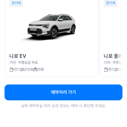
전기차
전기차
니로 EV
니로 플러
기아
· 주행요금
무료
기아
· 주행요금
전기
5
인승
자동
전기
5
인
예약하러 가기
실제 예약하실 차의 상세 정보는 예약 시 확인해 주세요.